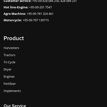
Customer service:
+95-09-428 084 250, 428 084 251
Hot line-Engine:
+95-09-201 7547
Agro Machine:
+95-09-781 324 461
Motorcycle:
+95-09-797 139715
Product
Harvesters
Tractors
Tri Cycle
Dryer
Engines
Fertilizer
Implements
Our Service