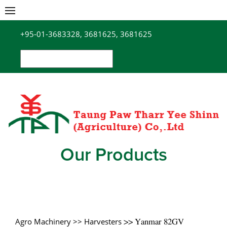
Skip
to
+95-01-3683328, 3681625, 3681625
content
Search
for:
Our Products
Agro Machinery
>> Harvesters
>> Yanmar 82GV