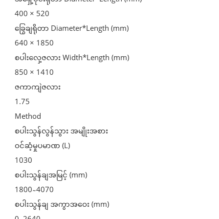
400 × 520
ခြွေချရိုတာ Diameter*Length (mm)
640 × 1850
စပါးလှေ့ဇလား Width*Length (mm)
850 × 1410
ဇကာကျဲဇလား
1.75
Method
စပါးသွန်လွန်သွား အမျိုးအစား
ဝင်ဆံ့မှုပမာဏ (L)
1030
စပါးသွန်ချအမြင့် (mm)
1800 ̴ 4070
စပါးသွန်ချ အကွာအဝေး (mm)
0 ̴ 2640