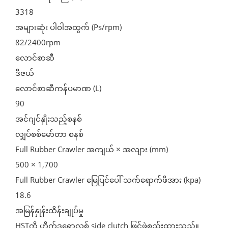
3318
အများဆုံး ပါဝါအထွက် (Ps/rpm)
82/2400rpm
လောင်စာဆီ
ဒီဇယ်
လောင်စာဆီကန်ပမာဏ (L)
90
အင်ဂျင်နှိုးသည့်စနစ်
လျှပ်စစ်မော်တာ စနစ်
Full Rubber Crawler အကျယ် × အလျား (mm)
500 × 1,700
Full Rubber Crawler မြေပြင်ပေါ် သက်ရောက်ဖိအား (kpa)
18.6
အမြန်နှုန်းထိန်းချုပ်မှု
HSTကို ဟိုက်ဒရောလစ် side clutch ဖြင့်ဖွဲ့စည်းထားသည်။