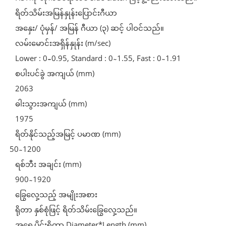
ရိတ်သိမ်းအမြန်နှုန်းပြောင်းဂီယာ
အနှေး/ ပုံမှန်/ အမြန် ဂီယာ (၃) ဆင့် ပါဝင်သည်။
လမ်းမောင်းအရှိန်နှုန်း (m/sec)
Lower : 0 ̴̴ 0.95, Standard : 0 ̴ 1.55, Fast : 0 ̴ 1.91
စပါးပင်ခွဲ အကျယ် (mm)
2063
ဓါးသွားအကျယ် (mm)
1975
ရိတ်နိုင်သည့်အမြင့် ပမာဏ (mm)
50 ̴ 1200
ရစ်ဘီး အချင်း (mm)
900 ̴ 1920
ခြွေလှေ့သည့် အမျိုးအစား
ရိုတာ နှစ်စုံဖြင့် ရိတ်သိမ်းခြွေလှေ့သည်။
အရှေ့ပိုင်းရိုတာ Diameter*Length (mm)