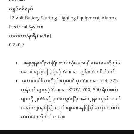
လျှပ်စစ်စနစ်
12 Volt Battery Starting, Lighting Equipment, Alarms,
Electrical System
ဟက်တာ/နာရီ (ha/hr)
0.2 ̴ 0.7
ဈေးနှုန်းချိုသာပြီး ဘယ်လိုမြေအမျိုးအစားမဆို စွမ်း
ဆောင်ရည်အပြည့်နှင့် Yanmar ထွန်စက် / ရိတ်စက်
တောင်ပေါ်သားရီရှင်းကုမ္ပဏီ မှာ Yanmar 514, 725
ထွန်စက်များနှင့် Yanmar 82GV, 700, 850 ရိတ်စက်
များကို ၂၀% နှင့် ၃၀% သွင်းပြီး ၁နှစ်၊ ၂နှစ်၊ ၃နှစ် ဘဏ်
အရစ်ကျစနစ်ဖြင့် ရောင်းချပေးနေပြီဖြစ်ကြောင်း မိတ်
ဆက်ပေးလိုက်ပါတယ်။