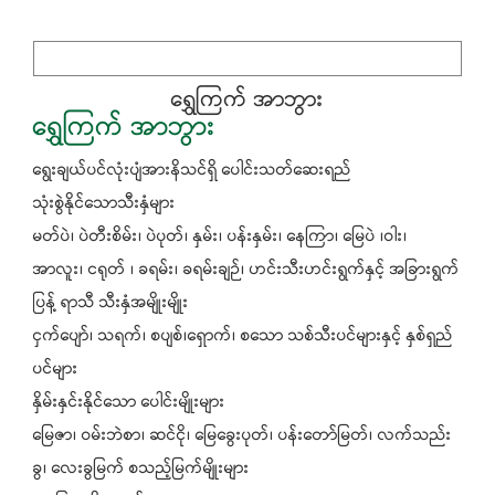
ရွှေကြက် အာဘွား
ရွှေကြက် အာဘွား
ရွေးချယ်ပင်လုံးပျံအားနိသင်ရှိ ပေါင်းသတ်ဆေးရည်
သုံးစွဲနိုင်သောသီးနှံများ
မတ်ပဲ၊ ပဲတီးစိမ်း၊ ပဲပုတ်၊ နှမ်း၊ ပန်းနှမ်း၊ နေကြာ၊ မြေပဲ ၊ဝါး၊
အာလူး၊ ငရုတ် ၊ ခရမ်း၊ ခရမ်းချဉ်၊ ဟင်းသီးဟင်းရွက်နှင့် အခြားရွက်
ပြန့် ရာသီ သီးနှံအမျိုးမျိုး
ငှက်ပျော်၊ သရက်၊ စပျစ်၊ရှောက်၊ စသော သစ်သီးပင်များနှင့် နှစ်ရှည်
ပင်များ
နှိမ်းနှင်းနိုင်သော ပေါင်းမျိုးများ
မြေဇာ၊ ဝမ်းဘဲစာ၊ ဆင်ငို၊ မြေခွေးပုတ်၊ ပန်းတော်မြတ်၊ လက်သည်း
ခွ၊ လေးခွမြက် စသည့်မြက်မျိုးများ