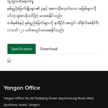
ထူးခြားထိရောက်မှု
နှစ်ရှည်ခံမြက်မျိုးများ၏ ဥနှင့် အစားသိုလှောင်သော အမြစ်များကို
ပင်လုံးပျံအားနိသင်ဖြင့် သေစေနိုင်သည်။
တစ်နှစ်ခံနှင့် နှစ်ရှည်ခံမြက်များကို နာရီပိုင်းအတွင်း ထိခိုက်စေနိုင်ပီး
(၁)ပတ် (၂) ပတ်အတွင်းသေစေနိုင်သည်။
Specification
Download
Yangon Office
Yangon Office: No.(9/10),Bejing Street, Bayintnaung Road, West
GyoGone, Insein, Yangon.