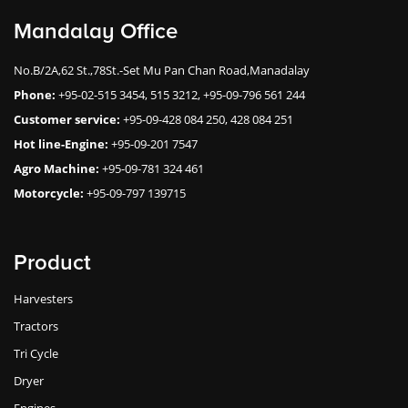
Mandalay Office
No.B/2A,62 St.,78St.-Set Mu Pan Chan Road,Manadalay
Phone:
+95-02-515 3454, 515 3212, +95-09-796 561 244
Customer service:
+95-09-428 084 250, 428 084 251
Hot line-Engine:
+95-09-201 7547
Agro Machine:
+95-09-781 324 461
Motorcycle:
+95-09-797 139715
Product
Harvesters
Tractors
Tri Cycle
Dryer
Engines