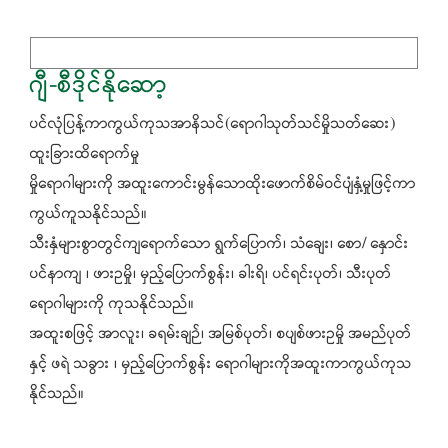
ဂျီ-စီဒိုင်နိုဆော့
ပင်လုံပြန့်ကာကွယ်ကုသအာနိသင်(ရောဂါသုတ်သင်မှိုသတ်ဆေး)
ထူးခြားထိရောက်မှု
မှိုရောဂါများကို အထူးကောင်းမွန်သောထိုးဖောက်စိမ်ဝင်ပျံနှံ့မှုဖြင့်ကာ
ကွယ်ကူသနိုင်သည်။
သီးနှံများစွာတွင်ကျရောက်သော ရွက်ပြောက်၊ သံချေး၊ စော/ နှောင်း
ပင်နာကျ ၊ ဖားဥမှို၊ မှည့်ပြောက်စွန်း၊ ခါးရိ၊ ပင်ရင်းပုတ်၊ သီးပုတ်
ရောဂါများကို ကုသနိုင်သည်။
အထူးစဖြင့် အာလူး၊ ခရမ်းချဉ်၊ အမြစ်ပုတ်၊ စပျစ်ဖားဥမှို အမည်ပုတ်
နှင့် ဖရဲ သခွား ၊ မှည့်ပြောက်စွန်း ရောဂါများကိုအထူးကာကွယ်ကုသ
နိုင်သည်။