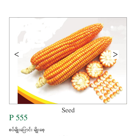
Seed
P 555
စပ်မျိုးပြောင်း မျိုးစေ့