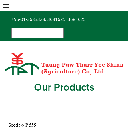
Skip
to
+95-01-3683328, 3681625, 3681625
content
Search
for:
Our Products
Seed
>> P 555