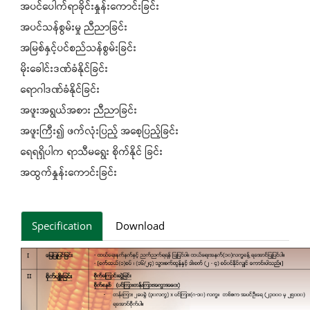
အပင်ပေါက်ရာခိုင်းနှုန်းကောင်းခြင်း
အပင်သန်စွမ်းမှု ညီညာခြင်း
အမြစ်နှင့်ပင်စည်သန်စွမ်းခြင်း
မိုးခေါင်းဒဏ်ခံနိုင်ခြင်း
ရောဂါဒဏ်ခံနိုင်ခြင်း
အဖူးအရွယ်အစား ညီညာခြင်း
အဖူးကြီး၍ ဖက်လုံးပြည့် အစေ့ပြည့်ခြင်း
ရေရရှိပါက ရာသီမရွေး စိုက်နိုင် ခြင်း
အထွက်နှုန်းကောင်းခြင်း
Specification
Download